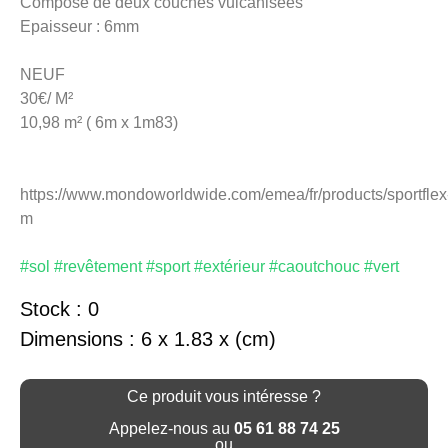
Composé de deux couches vulcanisées
Epaisseur : 6mm
NEUF
30€/ M²
10,98 m² ( 6m x 1m83)
https://www.mondoworldwide.com/emea/fr/products/sportflex
m
#sol #revêtement #sport #extérieur #caoutchouc #vert
Stock : 0
Dimensions : 6 x 1.83 x (cm)
Ce produit vous intéresse ?
Appelez-nous au
05 61 88 74 25
ou