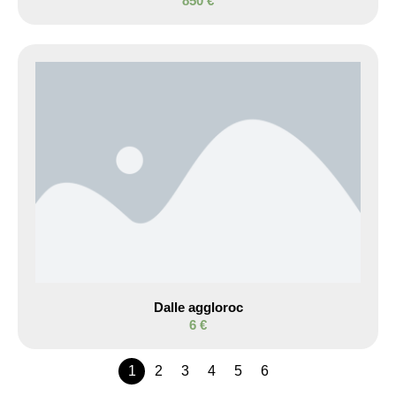
850 €
Dalle aggloroc
6 €
1
2
3
4
5
6