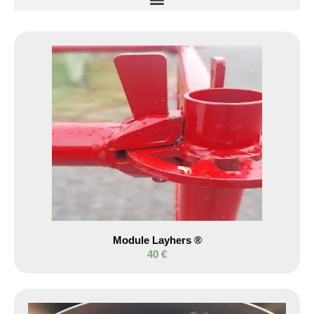
Module Layhers ®
40 €