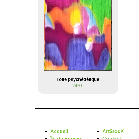
Toile psychédélique
249 €
Accueil
ArtStocK
Île-de-France
Contact