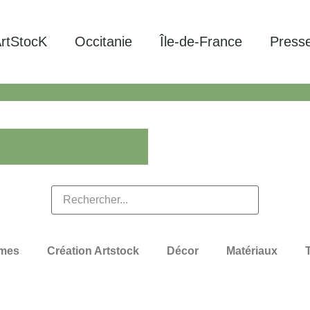
rtStocK
Occitanie
Île-de-France
Press
mes
Création Artstock
Décor
Matériaux