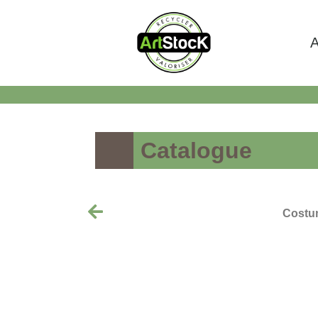
A
Catalogue
Costu