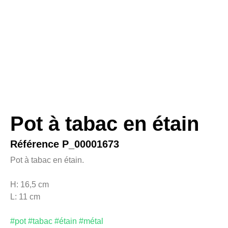
Pot à tabac en étain
Référence P_00001673
Pot à tabac en étain.
H: 16,5 cm
L: 11 cm
#pot #tabac #étain #métal